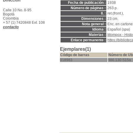
Dirección
Fecha de publicación :
1938
Número de páginas :
263 p.
Calle 10 No. 8-95
Il. :
ret.(front.),
Bogotá
Colombia
Dimensiones :
23 cm.
+ 57 (1) 7420848 Ext. 108
Nota general :
Enc. en cartone 
contacto
Idioma :
Español (
spa
)
Materias :
Mompox - Histor
Enlace permanente :
https://bibliot
Ejemplares(1)
Código de barras
Número de Ub
018983
986.130 S15a