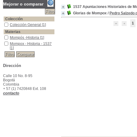
Mejorar o comparar
1537 Apuntaciones Historiales de 
Glorias de Mompox
/
Pedro Salzedo de
Colección
1
Colección General
Colección General
[1]
Materias
Mompós -Historia
Mompós -Historia
[1]
Mompox - Historia - 1537
Mompox - Historia - 1537
[1]
Dirección
Calle 10 No. 8-95
Bogotá
Colombia
+ 57 (1) 7420848 Ext. 108
contacto