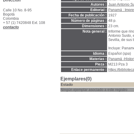
Dirección
Autores :
Juan Antonio Su
Editorial :
Panamá : Impre
Calle 10 No. 8-95
Bogotá
Fecha de publicación :
1927
Colombia
Número de páginas :
48 p.
+ 57 (1) 7420848 Ext. 108
Dimensiones :
23 cm.
contacto
Nota general :
Informe que rin
Antonio Susto, 
Sevilla, de sus 
Incluye: Paname
Idioma :
Español (
spa
)
Materias :
Panamá -Histor
Pieza :
M213 Pza 3
Enlace permanente :
https://bibliot
Ejemplares(0)
Estado
Ningún ejemplar asociado a este registro