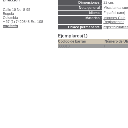
Dirección
Dimensiones :
22 cm.
Nota general :
Miscelanea sue
Calle 10 No. 8-95
Idioma :
Español (
spa
)
Bogotá
Colombia
Materias :
Informes-Club
+ 57 (1) 7420848 Ext. 108
Reglamentos
contacto
Enlace permanente :
https://bibliot
Ejemplares(1)
Código de barras
Número de Ub
000813
F