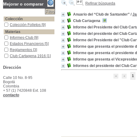
Refinar búsqueda
Mejorar o comparar
Anuario del “Club de Santander”
/
Ja
Colección
Club Cartagena
Colección Folletos
Colección Folletos
[9]
Informe del Presidente del Club Car
Materias
Informe del presidente del Club Car
Informes-Club
Informes-Club
[9]
Informe del Presidente del "Club Ca
Estados Financieros
Estados Financieros
[5]
Informe que presenta el presidente de
Reglamentos
Reglamentos
[3]
Informe que presenta el presidente de
Club Cartagena,1916
Club Cartagena,1916
[1]
Informe que presenta el Vicepresident
Club Cartagena,1919
Club Cartagena,1919
[1]
Informes del presidente del Club Ca
Dirección
Documentos
Documentos
[1]
1
Calle 10 No. 8-95
Bogotá
Colombia
+ 57 (1) 7420848 Ext. 108
contacto