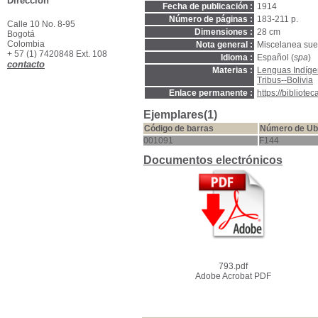
Dirección
Fecha de publicación :
1914
Número de páginas :
183-211 p.
Calle 10 No. 8-95
Dimensiones :
28 cm
Bogotá
Colombia
Nota general :
Miscelanea sue
+ 57 (1) 7420848 Ext. 108
Idioma :
Español (
spa
)
contacto
Materias :
Lenguas Indíg
Tribus--Bolivia
Enlace permanente :
https://bibliot
Ejemplares(1)
Código de barras
Número de Ub
001091
F144
Documentos electrónicos
793.pdf
Adobe Acrobat PDF