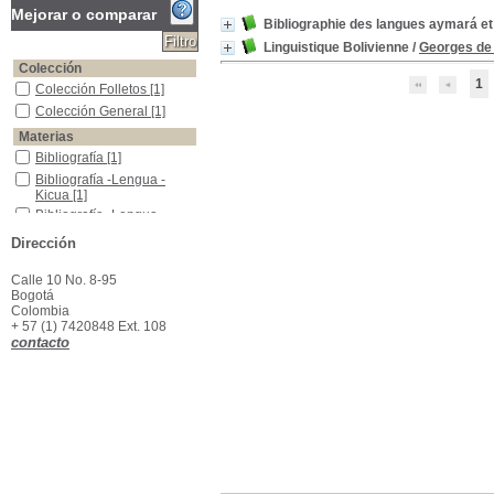
Mejorar o comparar
Bibliographie des langues aymará et
Linguistique Bolivienne
/
Georges de 
Colección
1
Colección Folletos
Colección Folletos
[1]
Colección General
Colección General
[1]
Materias
Bibliografía
Bibliografía
[1]
Bibliografía -Lengua -Kicua
Bibliografía -Lengua -
Kicua
[1]
Bibliografía -Lengua Aymará
Bibliografía -Lengua
Aymará
[1]
Dirección
Lenguas Indígenas--Mobima
Lenguas Indígenas--
Mobima
[1]
Calle 10 No. 8-95
Tribus--Bolivia
Tribus--Bolivia
[1]
Bogotá
Colombia
+ 57 (1) 7420848 Ext. 108
contacto