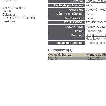
Dirección
Editorial :
Bogotá : Pontif
Fecha de publicación :
2012
Calle 10 No. 8-95
Colección :
Colección text
Bogotá
Número de páginas :
250 p.
Colombia
+ 57 (1) 7420848 Ext. 108
Dimensiones :
25 cm.
contacto
ISBN/ISSN/DL :
978-958-738-2
Nota general :
Incluye: Fuentes
Idioma :
Español (
spa
)
Materias :
Hospitales--Hist
Hospitales--Nu
Enlace permanente :
https://bibliot
Ejemplares(1)
Código de barras
Número de Ub
001496
362.11 A59g