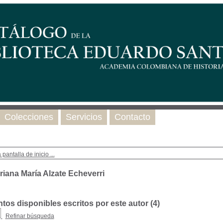
Colecciones
Servicios
Contacto
 pantalla de inicio ...
riana María Alzate Echeverri
os disponibles escritos por este autor (
4
)
Refinar búsqueda