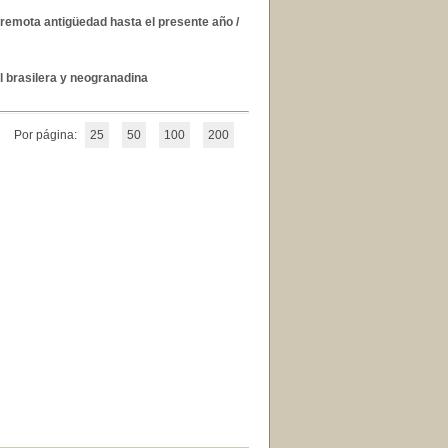
remota antigüedad hasta el presente año
/
l brasilera y neogranadina
Por página:
25
50
100
200