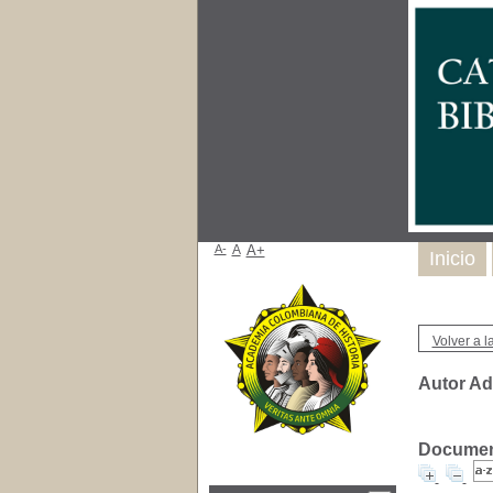
A-
A
A+
Inicio
Volver a la
Autor Ad
Document