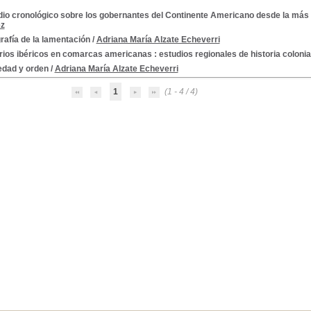
dio cronológico sobre los gobernantes del Continente Americano desde la más 
ez
afía de la lamentación
/
Adriana María Alzate Echeverri
ios ibéricos en comarcas americanas : estudios regionales de historia colonia
edad y orden
/
Adriana María Alzate Echeverri
1
(1 - 4 / 4)
I
III
810