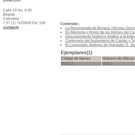
Dirección
Calle 10 No. 8-95
Bogotá
Colombia
+ 57 (1) 7420848 Ext. 108
Contenido :
contacto
La Reconquista de Boyacá
/
Nicolás Garc
En Memoria y Honor de los Héroes del C
Descubrimiento histórico relativo a la Ind
Centenario del fusilamieno de Caldas y Tor
El Licenciado Jiménez de Quesada
/
E. d
Ejemplares(1)
Código de barras
Número de Ubicac
001523
M 011