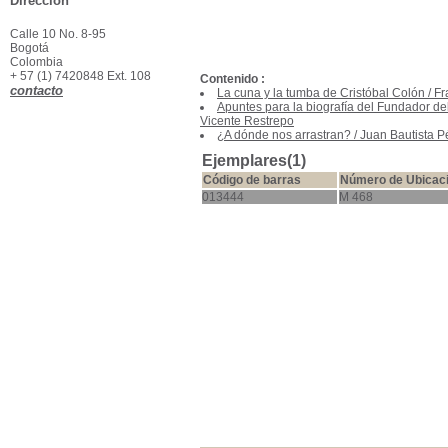
Dirección
Calle 10 No. 8-95
Bogotá
Colombia
+ 57 (1) 7420848 Ext. 108
Contenido :
contacto
La cuna y la tumba de Cristóbal Colón
/
Fr
Apuntes para la biografía del Fundador de
Vicente Restrepo
¿A dónde nos arrastran?
/
Juan Bautista P
Ejemplares(1)
Código de barras
Número de Ubicac
013444
M 468