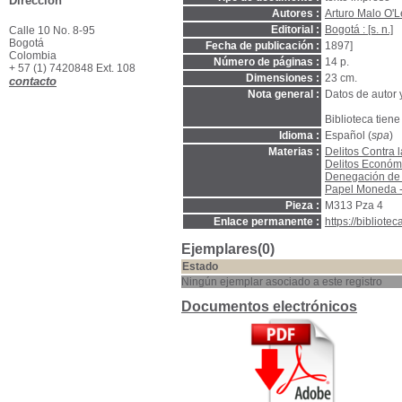
Dirección
Autores :
Arturo Malo O'L
Editorial :
Bogotá : [s. n.]
Calle 10 No. 8-95
Bogotá
Fecha de publicación :
1897]
Colombia
Número de páginas :
14 p.
+ 57 (1) 7420848 Ext. 108
Dimensiones :
23 cm.
contacto
Nota general :
Datos de autor 
Biblioteca tiene
Idioma :
Español (
spa
)
Materias :
Delitos Contra 
Delitos Económ
Denegación de 
Papel Moneda 
Pieza :
M313 Pza 4
Enlace permanente :
https://bibliot
Ejemplares(0)
Estado
Ningún ejemplar asociado a este registro
Documentos electrónicos