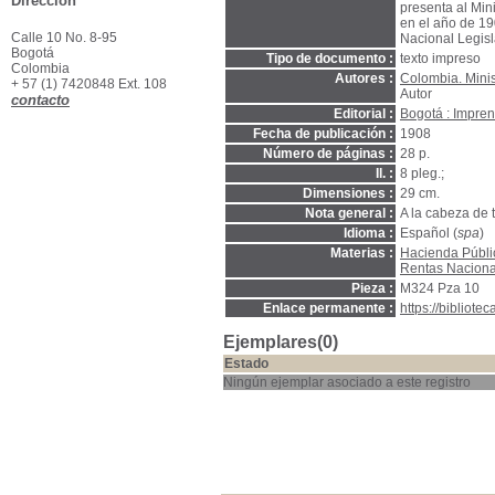
Dirección
presenta al Min
en el año de 19
Calle 10 No. 8-95
Nacional Legisla
Bogotá
Tipo de documento :
texto impreso
Colombia
Autores :
Colombia. Minis
+ 57 (1) 7420848 Ext. 108
Autor
contacto
Editorial :
Bogotá : Impren
Fecha de publicación :
1908
Número de páginas :
28 p.
Il. :
8 pleg.;
Dimensiones :
29 cm.
Nota general :
A la cabeza de 
Idioma :
Español (
spa
)
Materias :
Hacienda Públi
Rentas Naciona
Pieza :
M324 Pza 10
Enlace permanente :
https://bibliot
Ejemplares(0)
Estado
Ningún ejemplar asociado a este registro