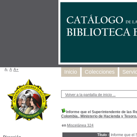
A-
A
A+
Inicio
Colecciones
Servi
Volver a la pantalla de inicio ...
Informe que el Superintendente de las R
Colombia., Ministerio de Hacienda y Tesoro.
en
Miscelánea 324
Título :
Informe que el