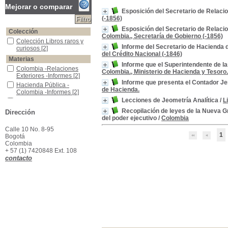
Mejorar o comparar
Esposición del Secretario de Relac
(-1856)
Esposición del Secretario de Relaci
Colección
Colombia., Secretaría de Gobierno (-1856)
Colección Libros raros y curiosos
Colección Libros raros y
Informe del Secretario de Hacienda 
curiosos
[2]
del Crédito Nacional (-1846)
Materias
Informe que el Superintendente de l
Colombia -Relaciones Exteriores -Informes
Colombia -Relaciones
Colombia., Ministerio de Hacienda y Tesoro.
Exteriores -Informes
[2]
Informe que presenta el Contador Je
Hacienda Pública -Colombia -Informes
Hacienda Pública -
de Hacienda.
Colombia -Informes
[2]
Lecciones de Jeometría Analítica
/
L
Memorias -Colombia -Secretaría de Relaciones Exteriores
Memorias -Colombia -
Secretaría de Relaciones
Recopilación de leyes de la Nueva Gr
Dirección
Exteriores
[2]
del poder ejecutivo
/
Colombia
Rentas Nacionales -Colombia -Informes
Rentas Nacionales -
Calle 10 No. 8-95
Colombia -Informes
[2]
1
Bogotá
Colombia -Constitución, 1832
Colombia -Constitución,
Colombia
1832
[1]
+ 57 (1) 7420848 Ext. 108
Curvas
Curvas
[1]
contacto
Geometría analítica- enseñanza
Geometría analítica-
enseñanza
[1]
Hacienda Pública -Contabilidad -Colombia -Informes
Hacienda Pública -
Contabilidad -Colombia -
Informes
[1]
Leyes -Recopilaciones, repertorios, etc.Colombia -Hasta 1844 -
Leyes -Recopilaciones,
repertorios, etc.Colombia -
Hasta 1844 -
[1]