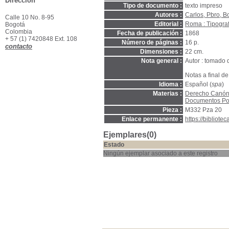
Dirección
Tipo de documento :
texto impreso
Autores :
Carlos, Pbro, 
Calle 10 No. 8-95
Editorial :
Roma : Tipografi
Bogotá
Colombia
Fecha de publicación :
1868
+ 57 (1) 7420848 Ext. 108
Número de páginas :
16 p.
contacto
Dimensiones :
22 cm.
Nota general :
Autor : tomado 
Notas a final de 
Idioma :
Español (
spa
)
Materias :
Derecho Canón
Documentos Pon
Pieza :
M332 Pza 20
Enlace permanente :
https://bibliot
Ejemplares(0)
Estado
Ningún ejemplar asociado a este registro