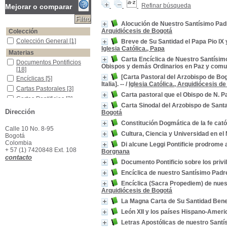
Refinar búsqueda
Mejorar o comparar
Alocución de Nuestro Santísimo Padre 
Arquidiócesis de Bogotá
Colección
Colección General
Colección General
[1]
Breve de Su Santidad el Papa Pio IX 
Iglesia Católica., Papa
Materias
Carta Encíclica de Nuestro Santísimo
Documentos Pontificios
Documentos Pontificios
Obispos y demás Ordinarios en Paz y comunió
[18]
[Carta Pastoral del Arzobispo de Bogo
Encíclicas
Encíclicas
[5]
Italia]. --
/
Iglesia Católica., Arquidiócesis d
Cartas Pastorales
Cartas Pastorales
[3]
Carta pastoral que el Obispo de N. P
Cartas Pontificias
Cartas Pontificias
[2]
Carta Sinodal del Arzobispo de Santa
Poder Temporal de los Papas
Poder Temporal de los
Dirección
Bogotá
Papas
[2]
Constitución Dogmática de la fe cató
Censuras Eclesiásticas
Censuras Eclesiásticas
[1]
Calle 10 No. 8-95
Cultura, Ciencia y Universidad en el 
Cuestión Romana, 1870-1929
Cuestión Romana, 1870-
Bogotá
1929
[1]
Colombia
Di alcune Leggi Pontificie prodrome a
+ 57 (1) 7420848 Ext. 108
Derecho Canónico
Derecho Canónico
[1]
Borgnana
contacto
Educación Católica
Educación Católica
[1]
Documento Pontificio sobre los privi
Estados Pontificios
Estados Pontificios
[1]
Encíclica de nuestro Santísimo Padre
Encíclica (Sacra Propediem) de nues
Arquidiócesis de Bogotá
La Magna Carta de Su Santidad Bened
León XII y los países Hispano-Amer
Letras Apostólicas de nuestro Santí