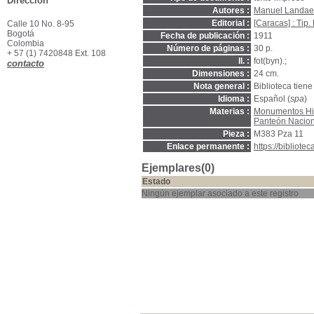
Dirección
Autores :
Manuel Landaet
Editorial :
[Caracas] : Tip.
Calle 10 No. 8-95
Bogotá
Fecha de publicación :
1911
Colombia
Número de páginas :
30 p.
+ 57 (1) 7420848 Ext. 108
Il. :
fot(byn).;
contacto
Dimensiones :
24 cm.
Nota general :
Biblioteca tien
Idioma :
Español (
spa
)
Materias :
Monumentos His
Panteón Naciona
Pieza :
M383 Pza 11
Enlace permanente :
https://bibliot
Ejemplares(0)
Estado
Ningún ejemplar asociado a este registro