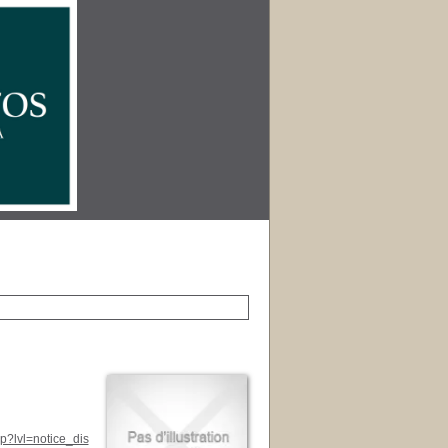
p?lvl=notice_dis