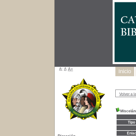
A-
A
A+
Inicio
Volver a la
Miscelán
Tipo
Enla