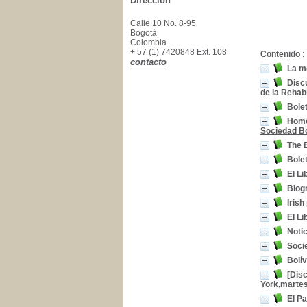
Dirección
Calle 10 No. 8-95
Bogotá
Colombia
+ 57 (1) 7420848 Ext. 108
Contenido :
contacto
La me
Discu
de la Rehab
Bolet
Homen
Sociedad Bo
The 
Bolet
El Li
Biogr
Irish
El Li
Notic
Soci
Bolív
[Disc
York,martes 
El P