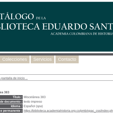
Colecciones
Servicios
Contacto
 pantalla de inicio ...
ea 383
Título :
Miscelánea 383
 de documento :
texto impreso
Idioma :
Español (
spa
)
ce permanente :
https://biblioteca.academiahistoria.org.co/pmb/opac_css/index.ph