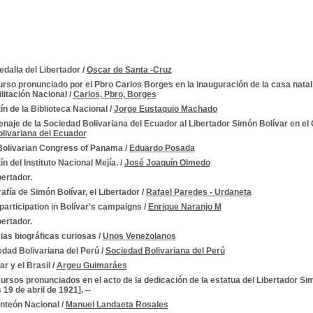
dalla del Libertador
/
Oscar de Santa -Cruz
rso pronunciado por el Pbro Carlos Borges en la inauguración de la casa natal 
ilitación Nacional
/
Carlos, Pbro, Borges
ín de la Biblioteca Nacional
/
Jorge Eustaquio Machado
aje de la Sociedad Bolivariana del Ecuador al Libertador Simón Bolívar en e
livariana del Ecuador
Bolivarian Congress of Panama
/
Eduardo Posada
ín del Instituto Nacional Mejía.
/
José Joaquín Olmedo
bertador.
afía de Simón Bolívar, el Libertador
/
Rafael Paredes - Urdaneta
 participation in Bolívar's campaigns
/
Enrique Naranjo M
bertador.
ias biográficas curiosas
/
Unos Venezolanos
edad Bolivariana del Perú
/
Sociedad Bolivariana del Perú
ar y el Brasil
/
Argeu Guimaráes
ursos pronunciados en el acto de la dedicación de la estatua del Libertador Si
19 de abril de 1921]. --
anteón Nacional
/
Manuel Landaeta Rosales