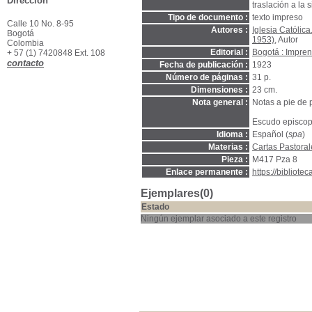
Dirección
traslación a la s
Tipo de documento :
texto impreso
Calle 10 No. 8-95
Autores :
Iglesia Católica
Bogotá
1953)
, Autor
Colombia
Editorial :
Bogotá : Impre
+ 57 (1) 7420848 Ext. 108
contacto
Fecha de publicación :
1923
Número de páginas :
31 p.
Dimensiones :
23 cm.
Nota general :
Notas a pie de 
Escudo episcopa
Idioma :
Español (
spa
)
Materias :
Cartas Pastoral
Pieza :
M417 Pza 8
Enlace permanente :
https://bibliot
Ejemplares(0)
Estado
Ningún ejemplar asociado a este registro