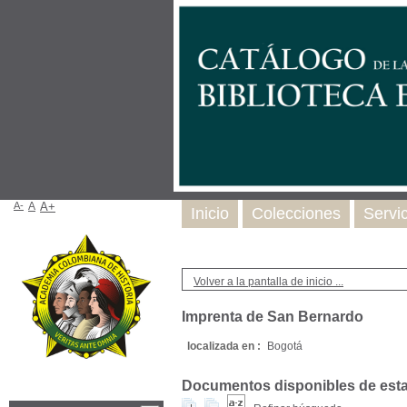
A-
A
A+
Inicio
Colecciones
Servi
Volver a la pantalla de inicio ...
Imprenta de San Bernardo
localizada en :
Bogotá
Documentos disponibles de esta e