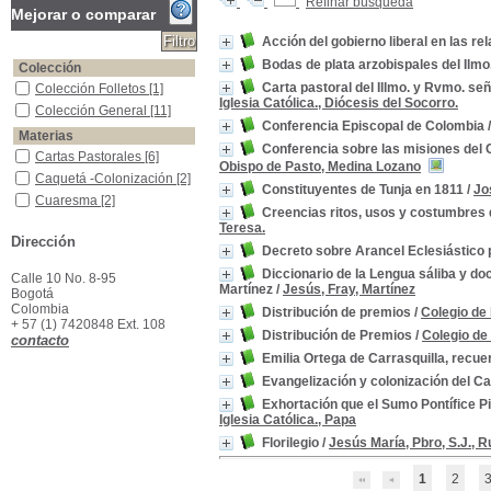
Refinar búsqueda
Mejorar o comparar
Acción del gobierno liberal en las re
Bodas de plata arzobispales del Ilm
Colección
Carta pastoral del Illmo. y Rvmo. señ
Colección Folletos
Colección Folletos
[1]
Iglesia Católica., Diócesis del Socorro.
Colección General
Colección General
[11]
Conferencia Episcopal de Colombia
Materias
Conferencia sobre las misiones del 
Cartas Pastorales
Cartas Pastorales
[6]
Obispo de Pasto, Medina Lozano
Caquetá -Colonización
Caquetá -Colonización
[2]
Constituyentes de Tunja en 1811
/
Jo
Cuaresma
Cuaresma
[2]
Creencias ritos, usos y costumbres d
Poesía Religiosa Colombiana
Poesía Religiosa
Teresa.
Colombiana
[2]
Dirección
Decreto sobre Arancel Eclesiástico p
Putumayo -Colonización
Putumayo -Colonización
[2]
Diccionario de la Lengua sáliba y do
Calle 10 No. 8-95
Martínez
/
Jesús, Fray, Martínez
Administración Eclesiástica
Administración
Bogotá
Eclesiástica
[1]
Colombia
Distribución de premios
/
Colegio de 
+ 57 (1) 7420848 Ext. 108
Agnosticismo
Agnosticismo
[1]
Distribución de Premios
/
Colegio de
contacto
Almaguer (Cauca) -Descripciones y Viajes
Almaguer (Cauca) -
Emilia Ortega de Carrasquilla, recue
Descripciones y Viajes
[1]
Evangelización y colonización del 
Almaguer (Cauca) -Historia
Almaguer (Cauca) -
Historia
[1]
Exhortación que el Sumo Pontífice Pio
Aranceles
Aranceles
[1]
Iglesia Católica., Papa
Florilegio
/
Jesús María, Pbro, S.J., 
1
2