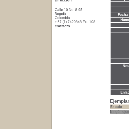
Dirección
Calle 10 No. 8-95
Bogotá
Fecha 
Colombia
Núme
+ 57 (1) 7420848 Ext. 108
contacto
Not
Enla
Ejemplar
Estado
Ningún ejem