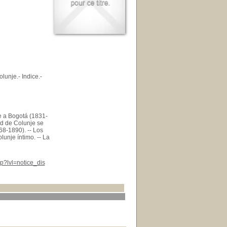
lunje.- Indice.-
e a Bogotá (1831-
ad de Colunje se
68-1890). -- Los
lunje íntimo. -- La
p?lvl=notice_dis