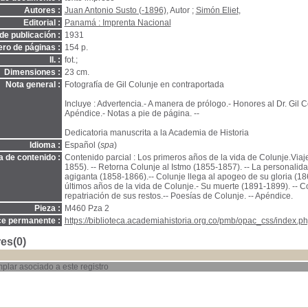
Autores :
Juan Antonio Susto (-1896)
, Autor ;
Simón Eliet
,
Editorial :
Panamá : Imprenta Nacional
de publicación :
1931
ro de páginas :
154 p.
Il. :
fot.;
Dimensiones :
23 cm.
Nota general :
Fotografía de Gil Colunje en contraportada
Incluye : Advertencia.- A manera de prólogo.- Honores al Dr. Gil Co
Apéndice.- Notas a pie de página. --
Dedicatoria manuscrita a la Academia de Historia
Idioma :
Español (
spa
)
a de contenido :
Contenido parcial : Los primeros años de la vida de Colunje.Viaj
1855). -- Retorna Colunje al Istmo (1855-1857). -- La personalid
agiganta (1858-1866).-- Colunje llega al apogeo de su gloria (18
últimos años de la vida de Colunje.- Su muerte (1891-1899). -- Co
repatriación de sus restos.-- Poesías de Colunje. -- Apéndice.
Pieza :
M460 Pza 2
ce permanente :
https://biblioteca.academiahistoria.org.co/pmb/opac_css/index.ph
es(0)
plar asociado a este registro