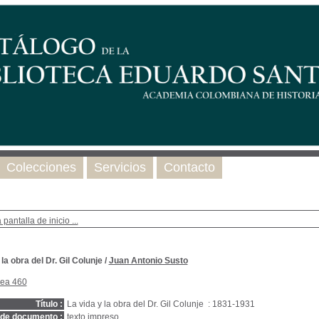
Colecciones
Servicios
Contacto
 pantalla de inicio ...
 la obra del Dr. Gil Colunje
/
Juan Antonio Susto
nea 460
Título :
La vida y la obra del Dr. Gil Colunje : 1831-1931
 de documento :
texto impreso