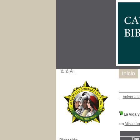
A-
A
A+
Inicio
Volver a la
La vida y
en
Miscelá
Tipo