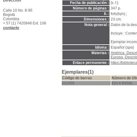
Dirección
Fecha de publicación :
[s. f.]
Número de páginas :
347 p.
Calle 10 No. 8-95
Il. :
fots(byn).;
Bogotá
Colombia
Dimensiones :
23 cm.
+ 57 (1) 7420848 Ext. 108
Nota general :
Datos de la desc
contacto
Incluye : Conten
Ejemplar incomp
Idioma :
Español (
spa
)
Materias :
América -Descri
Europa -Descrip
Enlace permanente :
https://bibliot
Ejemplares(1)
Código de barras
Número de Ub
011459
910.4 R456L