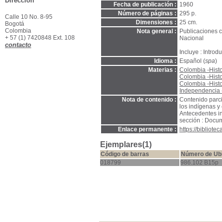
Dirección
Fecha de publicación :
1960
Número de páginas :
295 p.
Calle 10 No. 8-95
Dimensiones :
25 cm.
Bogotá
Colombia
Nota general :
Publicaciones 
+ 57 (1) 7420848 Ext. 108
Nacional
contacto
Incluye : Introd
Idioma :
Español (
spa
)
Materias :
Colombia -Histo
Colombia -Histo
Colombia -Hist
Independencia 
Nota de contenido :
Contenido parci
los indígenas y 
Antecedentes inm
sección : Docum
Enlace permanente :
https://bibliot
Ejemplares(1)
Código de barras
Número de Ub
018799
986.102 B15p