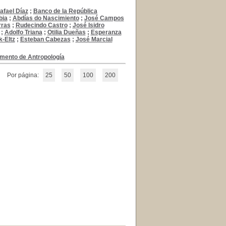
afael Díaz
;
Banco de la República
bia
;
Abdías do Nascimiento
;
José Campos
rras
;
Rudecindo Castro
;
José Isidro
;
Adolfo Triana
;
Otilia Dueñas
;
Esperanza
k-Eltz
;
Esteban Cabezas
;
José Marcial
amento de Antropología
Por página:
25
50
100
200