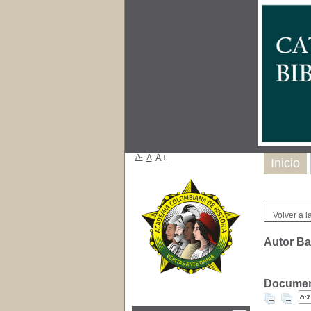
A-
A
A+
Inicio
Volver a la
Autor Ba
Document