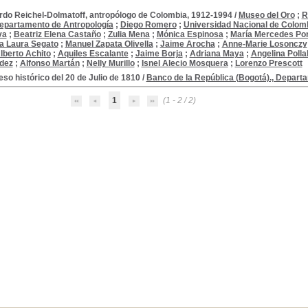
rdo Reichel-Dolmatoff, antropólogo de Colombia, 1912-1994
/
Museo del Oro
;
R
Departamento de Antropología
;
Diego Romero
;
Universidad Nacional de Colom
va
;
Beatriz Elena Castaño
;
Zulia Mena
;
Mónica Espinosa
;
María Mercedes Po
ta Laura Segato
;
Manuel Zapata Olivella
;
Jaime Arocha
;
Anne-Marie Losonczy
lberto Achito
;
Aquiles Escalante
;
Jaime Borja
;
Adriana Maya
;
Angelina Polla
dez
;
Alfonso Martán
;
Nelly Murillo
;
Isnel Alecio Mosquera
;
Lorenzo Prescott
so histórico del 20 de Julio de 1810
/
Banco de la República (Bogotá)., Depart
1
(1 - 2 / 2)
--1810-1819