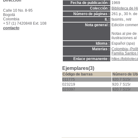
Dirección
Fecha de publicación :
1969
Colección :
Biblioteca de Hi
Calle 10 No. 8-95
Número de páginas :
261 p., 30 h. de
Bogotá
Colombia
Il. :
fasimls., retr
+ 57 (1) 7420848 Ext. 108
Nota general :
Edición conmemo
contacto
Notas al pie de
ilustraciones al f
Idioma :
Español (
spa
)
Materias :
Colombia--Polít
Familia Santos 
Enlace permanente :
https://bibliot
Ejemplares(3)
Código de barras
Número de Ub
011775
920.7 S15r
023219
920.7 S15r
023397
920.7 S15r