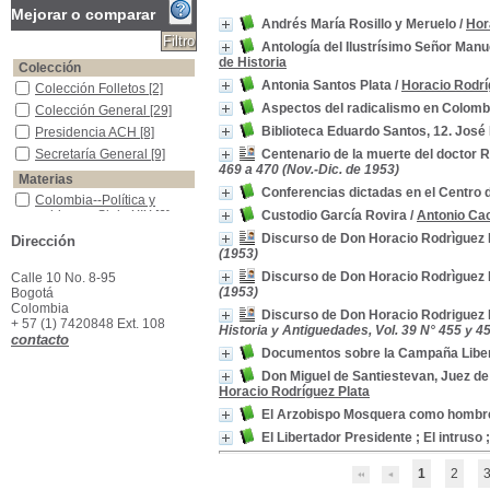
Mejorar o comparar
Andrés María Rosillo y Meruelo
/
Hor
Antología del Ilustrísimo Señor Man
de Historia
Colección
Antonia Santos Plata
/
Horacio Rodrí
Colección Folletos
Colección Folletos
[2]
Aspectos del radicalismo en Colomb
Colección General
Colección General
[29]
Biblioteca Eduardo Santos, 12. José 
Presidencia ACH
Presidencia ACH
[8]
Secretaría General
Secretaría General
[9]
Centenario de la muerte del doctor 
469 a 470 (Nov.-Dic. de 1953)
Materias
Conferencias dictadas en el Centro 
Colombia--Política y gobierno--Siglo XIX
Colombia--Política y
gobierno--Siglo XIX
[6]
Custodio García Rovira
/
Antonio Ca
Batalla del Pantano de Vargas, 1819
Batalla del Pantano de
Discurso de Don Horacio Rodrìguez 
Dirección
Vargas, 1819
[2]
(1953)
Colombia -Historia -Campaña Libertadora, 1818-1819
Colombia -Historia -
Discurso de Don Horacio Rodrìguez 
Calle 10 No. 8-95
Campaña Libertadora,
(1953)
Bogotá
1818-1819
[2]
Colombia
Discurso de Don Horacio Rodriguez P
Colombia -Historia -Guerra de Independencia--1810-1819
Colombia -Historia -
+ 57 (1) 7420848 Ext. 108
Historia y Antiguedades, Vol. 39 N° 455 y 45
Guerra de Independencia-
contacto
-1810-1819
[2]
Documentos sobre la Campaña Liber
Colombia -Historia -Guerras civiles, 1830-1902
Colombia -Historia -
Don Miguel de Santiestevan, Juez de
Guerras civiles, 1830-
Horacio Rodríguez Plata
1902
[2]
El Arzobispo Mosquera como hombr
Colombia -Política y gobierno -1853-1854
Colombia -Política y
gobierno -1853-1854
[2]
El Libertador Presidente ; El intrus
Discursos-Colombia-Vida y Obra
Discursos-Colombia-Vida
y Obra
[2]
1
2