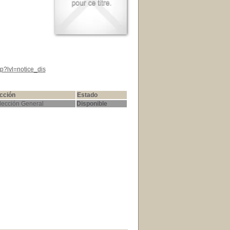
p?lvl=notice_dis
cción
Estado
lección General
Disponible