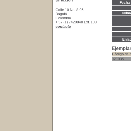
Dirección
Fecha 
Calle 10 No. 8-95
Núme
Bogotá
Colombia
+ 57 (1) 7420848 Ext. 108
contacto
Enla
Ejemplar
Código de 
021035