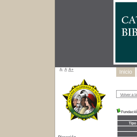
A-
A
A+
Inicio
Volver a la
Fundació
Tipo