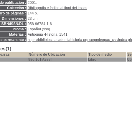
de publicación :
2001.
Colección :
Bibliografía e índice al final del textos
ro de páginas :
144 p.
Dimensiones :
23 cm.
ISBN/ISSN/DL :
958-96784-1-6
Idioma :
Español (
spa
)
Materias :
Antioquia -Historia, 1541
ce permanente :
https://biblioteca.academiahistoria.org.co/pmb/opac_css/index.ph
es(1)
barras
Número de Ubicación
Tipo de medio
Se
986.161 A283f
Libro
Co