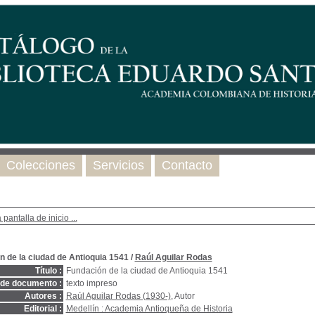
Colecciones
Servicios
Contacto
 pantalla de inicio ...
n de la ciudad de Antioquia 1541
/
Raúl Aguilar Rodas
Título :
Fundación de la ciudad de Antioquia 1541
 de documento :
texto impreso
Autores :
Raúl Aguilar Rodas (1930-)
, Autor
Editorial :
Medellín : Academia Antioqueña de Historia