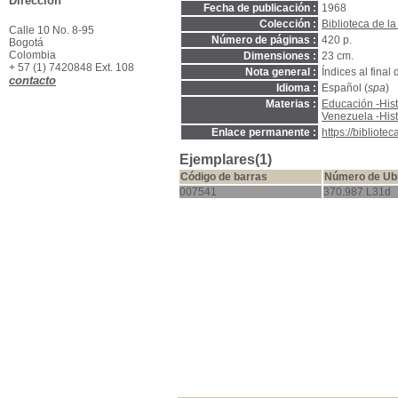
Dirección
Fecha de publicación :
1968
Colección :
Biblioteca de la
Calle 10 No. 8-95
Número de páginas :
420 p.
Bogotá
Colombia
Dimensiones :
23 cm.
+ 57 (1) 7420848 Ext. 108
Nota general :
Índices al final 
contacto
Idioma :
Español (
spa
)
Materias :
Educación -Hist
Venezuela -Hist
Enlace permanente :
https://bibliot
Ejemplares(1)
Código de barras
Número de Ub
007541
370.987 L31d