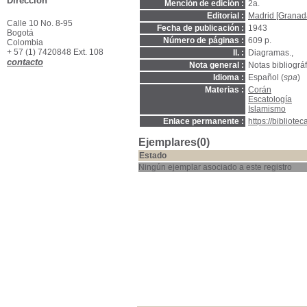
Dirección
Mención de edición :
2a.
Editorial :
Madrid [Granada
Calle 10 No. 8-95
Fecha de publicación :
1943
Bogotá
Número de páginas :
609 p.
Colombia
+ 57 (1) 7420848 Ext. 108
Il. :
Diagramas.,
contacto
Nota general :
Notas bibliográf
Idioma :
Español (
spa
)
Materias :
Corán
Escatología
Islamismo
Enlace permanente :
https://bibliot
Ejemplares(0)
Estado
Ningún ejemplar asociado a este registro