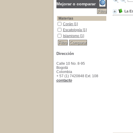
Mejorar o comparar
La Es
Materias
Corán
Corán
[1]
Escatología
Escatología
[1]
Islamismo
Islamismo
[1]
Dirección
Calle 10 No. 8-95
Bogotá
Colombia
+ 57 (1) 7420848 Ext. 108
contacto