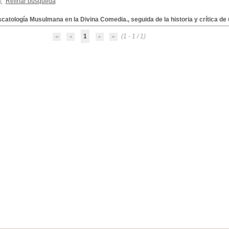
Refinar búsqueda
catología Musulmana en la Divina Comedia., seguida de la historia y crítica de
1
(1 - 1 / 1)