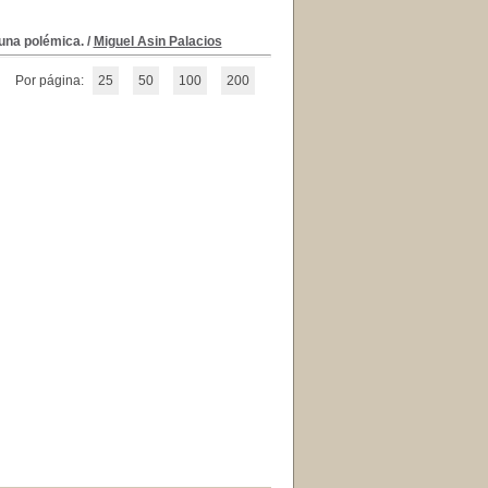
 una polémica.
/
Miguel Asin Palacios
Por página:
25
50
100
200