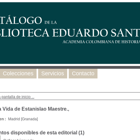
Colecciones
Servicios
Contacto
 pantalla de inicio ...
a Vida de Estanislao Maestre.,
en :
Madrid [Granada]
os disponibles de esta editorial (
1
)