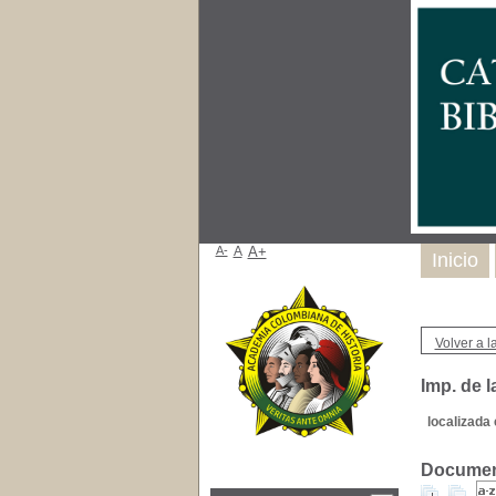
A-
A
A+
Inicio
Volver a la
Imp. de l
localizada 
Document