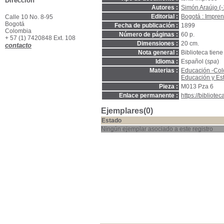
Dirección
Autores :
Simón Araújo (
Editorial :
Bogotá : Impren
Calle 10 No. 8-95
Bogotá
Fecha de publicación :
1899
Colombia
Número de páginas :
60 p.
+ 57 (1) 7420848 Ext. 108
Dimensiones :
20 cm.
contacto
Nota general :
Biblioteca tien
Idioma :
Español (
spa
)
Materias :
Educación -Col
Educación y Es
Pieza :
M013 Pza 6
Enlace permanente :
https://bibliot
Ejemplares(0)
Estado
Ningún ejemplar asociado a este registro