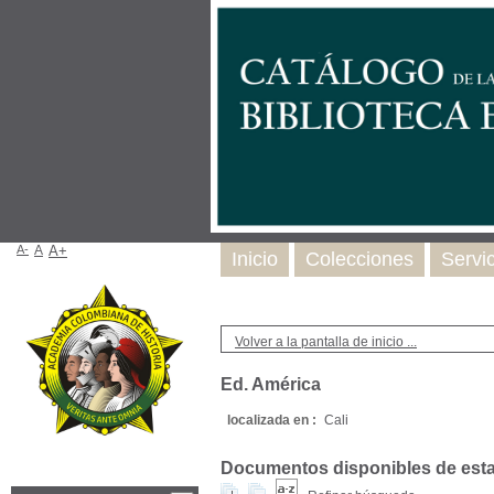
A-
A
A+
Inicio
Colecciones
Servi
Volver a la pantalla de inicio ...
Ed. América
localizada en :
Cali
Documentos disponibles de esta e