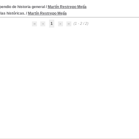
endio de historia general
/
Martín Restrepo Mejía
as históricas.
/
Martín Restrepo Mejía
1
(1 - 2 / 2)