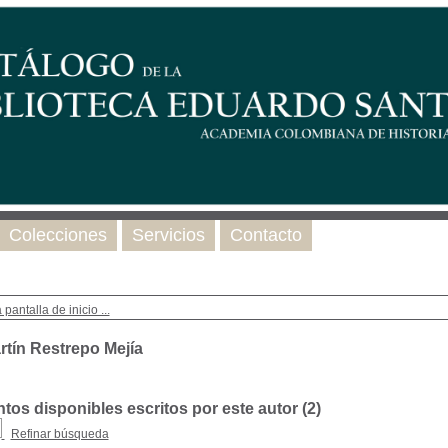
Colecciones
Servicios
Contacto
 pantalla de inicio ...
rtín Restrepo Mejía
os disponibles escritos por este autor (
2
)
Refinar búsqueda