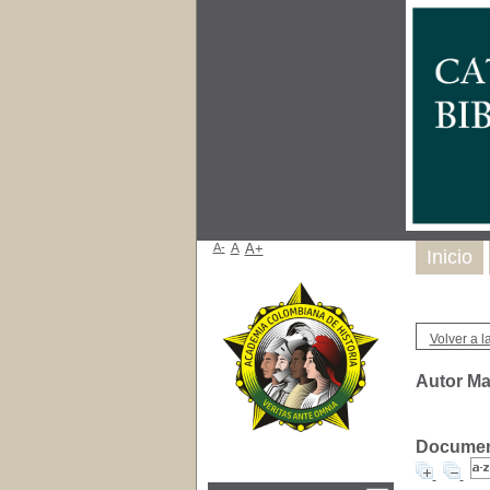
A-
A
A+
Inicio
Volver a la
Autor Ma
Document