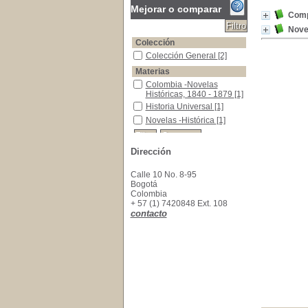
Mejorar o comparar
Comp
Novel
Colección
Colección General
Colección General
[2]
Materias
Colombia -Novelas Históricas, 1840 - 1879
Colombia -Novelas
Históricas, 1840 - 1879
[1]
Historia Universal
Historia Universal
[1]
Novelas -Histórica
Novelas -Histórica
[1]
Dirección
Calle 10 No. 8-95
Bogotá
Colombia
+ 57 (1) 7420848 Ext. 108
contacto