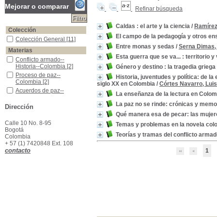
Mejorar o comparar
Refinar búsqueda
Caldas : el arte y la ciencia
/
Ramírez
Colección
El campo de la pedagogía y otros ens
Colección General
Colección General
[11]
Entre monas y sedas
/
Serna Dimas, 
Materias
Esta guerra que se va... : territorio
Conflicto armado--Historia--Colombia
Conflicto armado--
Historia--Colombia
[2]
Género y destino : la tragedia grieg
Proceso de paz-- Colombia
Proceso de paz--
Historia, juventudes y política: de la
Colombia
[2]
siglo XX en Colombia
/
Córtes Navarro, Lui
Acuerdos de paz-- Colombia
Acuerdos de paz--
La enseñanza de la lectura en Colom
Colombia
[1]
La paz no se rinde: crónicas y memo
Arte -Colombia
Arte -Colombia
[1]
Dirección
Qué manera esa de pecar: las mujere
Autores colombianos -Crítica e interpretación
Autores colombianos -
Crítica e interpretación
[1]
Calle 10 No. 8-95
Temas y problemas en la novela co
Bogotá
Biografia--Caldas,Francisco Jose de,1768-1816
Biografia--
Teorías y tramas del conflicto arma
Colombia
Caldas,Francisco Jose
+ 57 (1) 7420848 Ext. 108
de,1768-1816
[1]
contacto
1
Colombia - Historia - Educación
Colombia - Historia -
Educación
[1]
Colombia - Historia - Siglo XX
Colombia - Historia - Siglo
XX
[1]
Conflicto armado-- Colombia-- Prensa
Conflicto armado--
Colombia-- Prensa
[1]
Crítica e Interpretación
Crítica e Interpretación
[1]