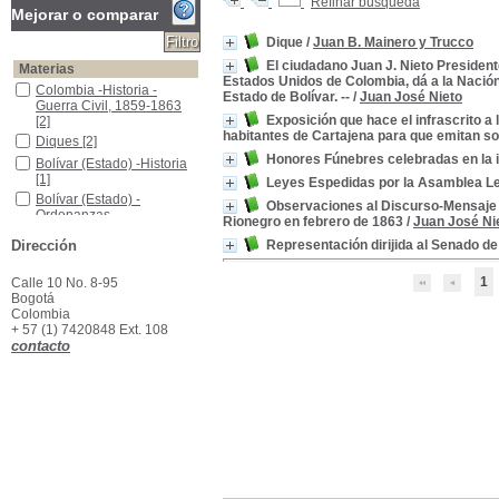
Refinar búsqueda
Mejorar o comparar
Dique
/
Juan B. Mainero y Trucco
El ciudadano Juan J. Nieto Presidente
Materias
Estados Unidos de Colombia, dá a la Nación 
Colombia -Historia -Guerra Civil, 1859-1863
Colombia -Historia -
Estado de Bolívar. --
/
Juan José Nieto
Guerra Civil, 1859-1863
Exposición que hace el infrascrito a
[2]
habitantes de Cartajena para que emitan sob
Diques
Diques
[2]
Honores Fúnebres celebradas en la ig
Bolívar (Estado) -Historia
Bolívar (Estado) -Historia
[1]
Leyes Espedidas por la Asamblea Lej
Bolívar (Estado) -Ordenanzas, Disposiciones Locales, Etc.
Bolívar (Estado) -
Observaciones al Discurso-Mensaje 
Ordenanzas,
Rionegro en febrero de 1863
/
Juan José Ni
Disposiciones Locales,
Dirección
Representación dirijida al Senado d
Etc.
[1]
Colombia -Historia -Estados Unidos de Colombia, 1863-1885
Colombia -Historia -
Estados Unidos de
1
Calle 10 No. 8-95
Colombia, 1863-1885
[1]
Bogotá
Colombia
Colombia -Historia -Guerras civiles, 1830-1902
Colombia -Historia -
+ 57 (1) 7420848 Ext. 108
Guerras civiles, 1830-
contacto
1902
[1]
Colombia -Historia -Régimen Federal,1858-1863
Colombia -Historia -
Régimen Federal,1858-
1863
[1]
Colombia -Leyes, Decretos, Etc.
Colombia -Leyes,
Decretos, Etc.
[1]
Colombia--Política y gobierno--Siglo XIX
Colombia--Política y
gobierno--Siglo XIX
[1]
Delitos de los Funcionarios -Colombia
Delitos de los