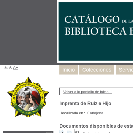
A-
A
A+
Inicio
Colecciones
Servi
Volver a la pantalla de inicio ...
Imprenta de Ruiz e Hijo
localizada en :
Cartajena
Documentos disponibles de esta e