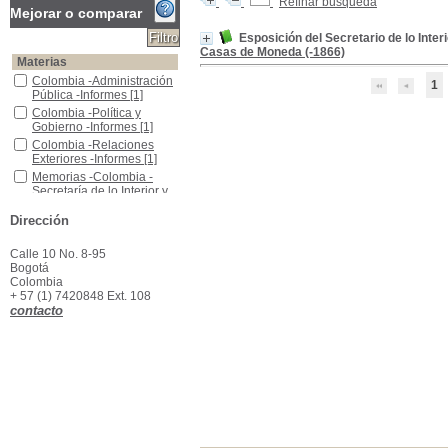
Refinar búsqueda
Mejorar o comparar
Esposición del Secretario de lo Inter
Casas de Moneda (-1866)
Materias
Colombia -Administración Pública -Informes
Colombia -Administración
1
Pública -Informes
[1]
Colombia -Política y Gobierno -Informes
Colombia -Política y
Gobierno -Informes
[1]
Colombia -Relaciones Exteriores -Informes
Colombia -Relaciones
Exteriores -Informes
[1]
Memorias -Colombia -Secretaría de lo Interior y Relaciones Exteriores
Memorias -Colombia -
Secretaría de lo Interior y
Relaciones Exteriores
[1]
Dirección
Calle 10 No. 8-95
Bogotá
Colombia
+ 57 (1) 7420848 Ext. 108
contacto