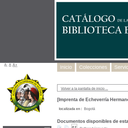
A-
A
A+
Inicio
Colecciones
Servi
Volver a la pantalla de inicio ...
[Imprenta de Echeverría Herman
localizada en :
Bogotá
Documentos disponibles de esta e