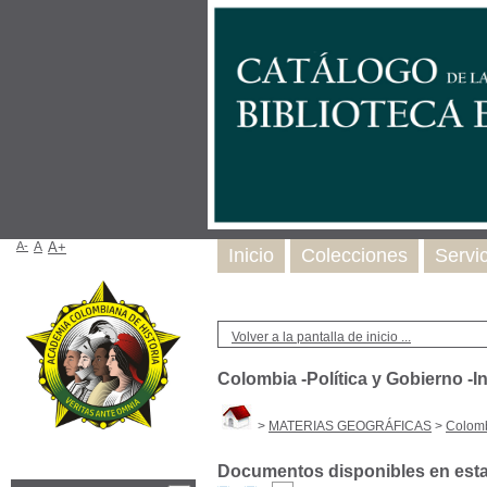
A-
A
A+
Inicio
Colecciones
Servi
Volver a la pantalla de inicio ...
Colombia -Política y Gobierno -I
>
MATERIAS GEOGRÁFICAS
>
Colomb
Documentos disponibles en esta 