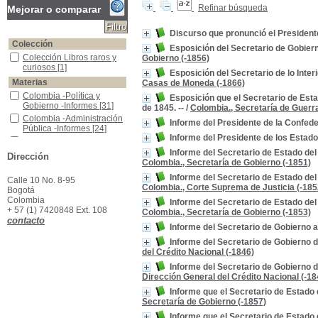
Refinar búsqueda
Mejorar o comparar
Discurso que pronunció el Presidente
Colección
Esposición del Secretario de Gobiern
Colección Libros raros y curiosos
Colección Libros raros y
Gobierno (-1856)
curiosos
[1]
Esposición del Secretario de lo Inter
Materias
Casas de Moneda (-1866)
Colombia -Política y Gobierno -Informes
Colombia -Política y
Esposición que el Secretario de Est
Gobierno -Informes
[31]
de 1845. --
/
Colombia., Secretaría de Guerra
Colombia -Administración Pública -Informes
Colombia -Administración
Informe del Presidente de la Confed
Pública -Informes
[24]
Informe del Presidente de los Estad
Mensajes Presidenciales -Colombia
Mensajes Presidenciales -
Colombia
[12]
Informe del Secretario de Estado de
Dirección
Colombia., Secretaría de Gobierno (-1851)
Memorias -Colombia -Secretaría de Gobierno
Memorias -Colombia -
Secretaría de Gobierno
Informe del Secretario de Estado de
Calle 10 No. 8-95
[10]
Colombia., Corte Suprema de Justicia (-185
Bogotá
Colombia -Relaciones Exteriores -Informes
Colombia -Relaciones
Colombia
Informe del Secretario de Estado de
Exteriores -Informes
[5]
+ 57 (1) 7420848 Ext. 108
Colombia., Secretaría de Gobierno (-1853)
Memorias -Colombia -Secretaría de lo Interior y Relaciones Exteriores
Memorias -Colombia -
contacto
Informe del Secretario de Gobierno a
Secretaría de lo Interior y
Relaciones Exteriores
[5]
Informe del Secretario de Gobierno 
Administración Militar -Colombia -Informes
Administración Militar -
del Crédito Nacional (-1846)
Colombia -Informes
[2]
Informe del Secretario de Gobierno 
Memorias -Colombia -Secretaría de Gobierno y Guerra
Memorias -Colombia -
Dirección General del Crédito Nacional (-18
Secretaría de Gobierno y
Informe que el Secretario de Estado 
Guerra
[2]
Secretaría de Gobierno (-1857)
Colombia -Administración Públic -Informes
Colombia -Administración
Informe que el Secretario de Estado
Públic -Informes
[1]