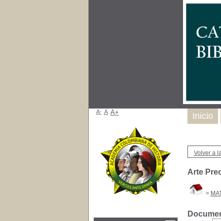
A-
A
A+
Inicio
Volver a la
Arte Pre
>
MAT
Document