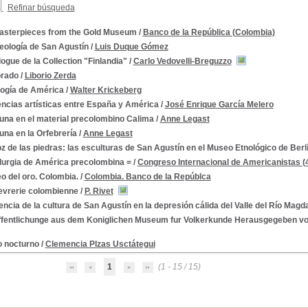
Refinar búsqueda
asterpieces from the Gold Museum
/
Banco de la República (Colombia)
eología de San Agustín
/
Luis Duque Gómez
ogue de la Collection "Finlandia"
/
Carlo Vedovelli-Breguzzo
orado
/
Liborio Zerda
logía de América
/
Walter Krickeberg
encias artísticas entre España y América
/
José Enrique García Melero
una en el material precolombino Calima
/
Anne Legast
una en la Orfebrería
/
Anne Legast
z de las piedras: las esculturas de San Agustín en el Museo Etnológico de Berl
lurgia de América precolombina =
/
Congreso Internacional de Americanistas (
o del oro. Colombia.
/
Colombia. Banco de la Repúblca
fevrerie colombienne
/
P. Rivet
ncia de la cultura de San Agustín en la depresión cálida del Valle del Río Magd
ffentlichunge aus dem Koniglichen Museum fur Volkerkunde Herausgegeben vo
o nocturno
/
Clemencia Plzas Usctátegui
ina
1
(1 - 15 / 15)