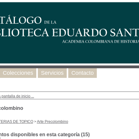
Colecciones
Servicios
Contacto
 pantalla de inicio ...
colombino
ERIAS DE TOPICO
>
Arte Precolombino
os disponibles en esta categoría (
15
)