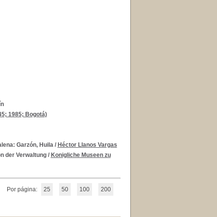
ín
45; 1985; Bogotá)
alena: Garzón, Huila
/
Héctor Llanos Vargas
n der Verwaltung
/
Konigliche Museen zu
Por página:
25
50
100
200