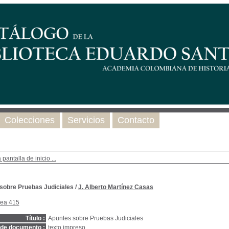
Colecciones
Servicios
Contacto
 pantalla de inicio ...
sobre Pruebas Judiciales
/
J. Alberto Martínez Casas
nea 415
Título :
Apuntes sobre Pruebas Judiciales
 de documento :
texto impreso