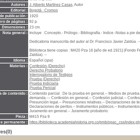
Autores :
J. Alberto Martínez Casas
, Autor
Editorial :
Bogotá : Cromos
de publicación :
1920
ro de páginas :
92 p.
Dimensiones :
23 cm.
Nota general :
Incluye : Concepto.- Prólogo.- Bibliografía.- Indice.-Notas a pie d
Dedicatoria manuscrita del autor al Dr. Francisco Javier Zaldúa. -
Biblioteca tiene copias : M420 Pza 16 [año de ed.1921] (Fondo F
Zaldúa). --
Idioma :
Español (
spa
)
Materias :
Confesión (Derecho)
Derecho Probatorio
Interrogatorio de Testigos
Prueba (Derecho)
Prueba Indiciaria
Prueba Pericial
a de contenido :
Contenido parcial : De la prueba en general.-- Medios de prueba.-
demanda.--- Confesión en general.-- Confesión judicial.-- Confesió
Presunción legal.-- Presunciones relativas.-- Declaraciones de tes
Declaraciones de peritos.-- Instrumentos públicos.-- Instrumentos
Juramento en general.-- Juramento probatorio.
Pieza :
M415 Pza 9
ce permanente :
https://biblioteca.academiahistoria.org.co/pmb/opac_css/index.ph
es(0)