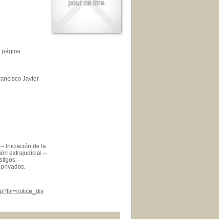
e página
-
rancisco Javier
- Iniciación de la
n extrajudicial.--
tigos.--
 privados.--
p?lvl=notice_dis