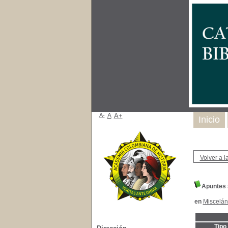
A-
A
A+
Inicio
Volver a la
Apuntes 
en
Miscelá
Tipo