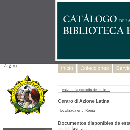
A-
A
A+
Inicio
Colecciones
Servi
Volver a la pantalla de inicio ...
Centro di Azione Latina
localizada en :
Roma
Documentos disponibles de esta e