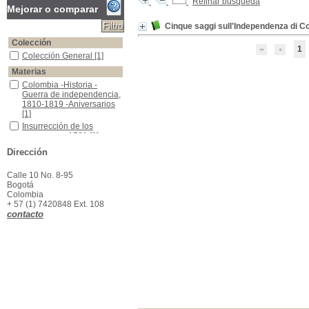
Refinar búsqueda
Mejorar o comparar
Cinque saggi sull'Independenza di C
Colección
1
Colección General
Colección General
[1]
Materias
Colombia -Historia -Guerra de independencia, 1810-1819 -Aniversarios
Colombia -Historia -
Guerra de independencia,
1810-1819 -Aniversarios
[1]
Insurrección de los comuneros, 1781
Insurrección de los
comuneros, 1781
[1]
Dirección
Calle 10 No. 8-95
Bogotá
Colombia
+ 57 (1) 7420848 Ext. 108
contacto