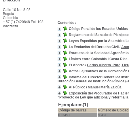
Dirección
Calle 10 No. 8-95
Bogotá
Colombia
+ 57 (1) 7420848 Ext. 108
Contenido :
contacto
Código Penal de los Estados Unidos 
Reglamento del Senado de Plenipotenci
Leyes Espedidas por la Asamblea Leji
La Evolución del Derecho Civil
/
Anto
Estatutos de la Sociedad Agronómica
Límites entre Colombia i Costa Rica. 
El Ahorro
/
Carlos Alberto, Pbro, Lle
Actos Lejislativos de la Convención N
Informe del Director General de In
Dirección General de Instrucción Pública (-
Al Público
/
Manuel María Zaldúa
Exposición del Procurador de Haciend
"Proyecto de Ley que adiciona y reforma la 
Ejemplares(1)
Código de barras
Número de Ubicac
013491
M 420