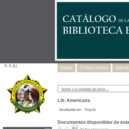
A-
A
A+
Inicio
Colecciones
Servi
Volver a la pantalla de inicio ...
Lib. Americana
localizada en :
Bogotá
Documentos disponibles de esta e