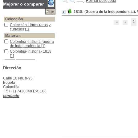
Refinar búsqueda
Mejorar o comparar
1818: (Guerra de la Independencia).
Colección
1
Colección Libros raros y curiosos
Colección Libros raros y
curiosos
[1]
Materias
Colombia -historia -guerra de independencia
Colombia -historia -guerra
de independencia
[1]
Colombia- historia- 1818
Colombia- historia- 1818
[1]
Dirección
Calle 10 No. 8-95
Bogotá
Colombia
+ 57 (1) 7420848 Ext. 108
contacto