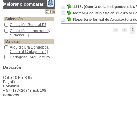
Mejorar o comparar
1818: (Guerra de la Independencia).
Memoria del Ministro de Guerra al C
Colección
Repertorio formal de Arquitectura d
Colección General
Colección General
[2]
1
Colección Libros raros y curiosos
Colección Libros raros y
curiosos
[1]
Materias
Arquitectura Doméstica Colonial-Cartagena
Arquitectura Doméstica
Colonial-Cartagena
[1]
Cartagena -Arquitectura Doméstica -Colonial
Cartagena -Arquitectura
Doméstica -Colonial
[1]
Colombia -historia -guerra de independencia
Colombia -historia -guerra
Dirección
de independencia
[1]
Colombia- historia- 1818
Colombia- historia- 1818
Calle 10 No. 8-95
[1]
Bogotá
Colombia
Ejércitos - Colombia - Informes - l919
Ejércitos - Colombia -
+ 57 (1) 7420848 Ext. 108
Informes - l919
[1]
contacto
Información Pública Oficial - Colombia
Información Pública
Oficial - Colombia
[1]
Memorias - Colombia - Ministerio de Guerra - l919
Memorias - Colombia -
Ministerio de Guerra -
l919
[1]