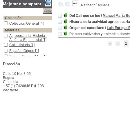
Mejorar o comparar
Refinar búsqueda
Del Cali que se fué
/
Manuel María B
Colección
Historia de la actividad agropecuari
Colección General
Colección General
[4]
Origen del castellano
/
Luis Enrique 
Materias
Plantas cultivadas y animales domé
Agropecuaria -Historia - América Equinoccial
Agropecuaria -Historia -
América Equinoccial
[1]
1
Cali -Historia
Cali -Historia
[1]
España -Origen
España -Origen
[1]
Plantas Comestibles
Plantas Comestibles
[1]
Dirección
Calle 10 No. 8-95
Bogotá
Colombia
+ 57 (1) 7420848 Ext. 108
contacto