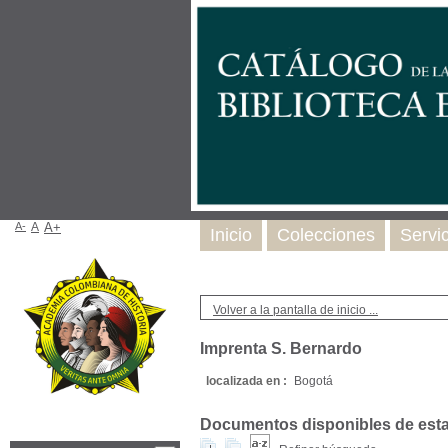
A-
A
A+
Inicio
Colecciones
Servi
Volver a la pantalla de inicio ...
Imprenta S. Bernardo
localizada en :
Bogotá
Documentos disponibles de esta e