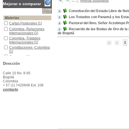
Refinar búsqueda
Mejorar o comparar
Constitución del Estado Libre de Nei
Los Tratados con Panamá y los Estad
Materias
Pastoral del Ilmo. Señor Arzobispo 
Cartas Pastorales
Cartas Pastorales
[1]
Colombia -Relaciones Internacionales
Colombia -Relaciones
Recuerdo de las Bodas de Oro de la 
Internacionales
[1]
de Bogotá
Colombia -Tratados Internacionales
Colombia -Tratados
Internacionales
[1]
1
Constituciones -Colombia
Constituciones -Colombia
[1]
Cuaresma
Cuaresma
[1]
Neiva (Estado Libre) --Constitución, 1815
Neiva (Estado Libre) --
Dirección
Constitución, 1815
[1]
Calle 10 No. 8-95
Bogotá
Colombia
+ 57 (1) 7420848 Ext. 108
contacto