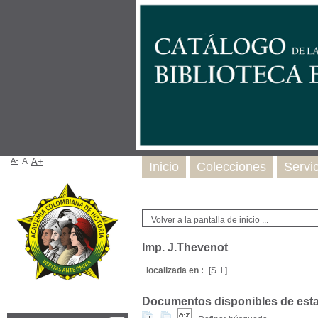
A-
A
A+
Inicio
Colecciones
Servi
Volver a la pantalla de inicio ...
Imp. J.Thevenot
localizada en :
[S. l.]
Documentos disponibles de esta e