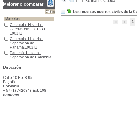
Refinar búsqueda
Mejorar o comparar
Les recentes guerres civiles de la C
Materias
1
Colombia -Historia -Guerras civiles, 1830-1902
Colombia -Historia -
Guerras civiles, 1830-
1902
[1]
Colombia -Historia -Separación de Panamá,1903
Colombia -Historia -
Separación de
Panamá,1903
[1]
Panamá -Historia -Separación de Colombia, 1903
Panamá -Historia -
Separación de Colombia,
1903
[1]
Venezuela -Historia -1900-1903
Venezuela -Historia
Dirección
-1900-1903
[1]
Calle 10 No. 8-95
Bogotá
Colombia
+ 57 (1) 7420848 Ext. 108
contacto