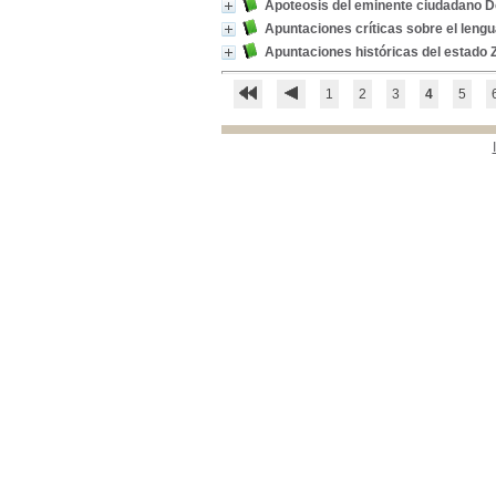
Colombia-- Historia-- Siglo XIX
Colombia-- Historia--
Apoteosis del eminente ciudadano D
Siglo XIX
[8]
Apuntaciones críticas sobre el leng
Apuntaciones históricas del estado Z
1
2
3
4
5