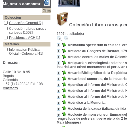
Mejorar o comparar
Colección
Colección General
Colección General
[2]
Colección Libros raros y c
Colección Libros raros y curiosos
Colección Libros raros y
curiosos
[1503]
1507 resultado(s)
Presidencia ACH
Presidencia ACH
[1]
Materias
Animalium specierum in calsses, ord
Información Pública Oficial - Colombia
Información Pública
Antidote au Congres de Rastadt, 1798,
Oficial - Colombia
[41]
Antídoto contra los males de Colomb
Colombia--Política y gobierno--Siglo XIX
Colombia--Política y
Dirección
gobierno--Siglo XIX
[16]
Antiquarian, ethnological and other 
Incarial, and othed monuments of peruvian 
Colombia--Historia
Colombia--Historia
[12]
Calle 10 No. 8-95
Anuario Bibliográfico de la Repúblic
Historia Universal
Historia Universal
[12]
Bogotá
Anuario del comercio, de la industri
Colombia -Historia -Descubrimiento y Conquista, 1499-1550
Colombia -Historia -
Colombia
Descubrimiento y
+ 57 (1) 7420848 Ext. 108
Apendice al Informe del Ministro de
Conquista, 1499-1550
[11]
contacto
Apéndice al informe del Ministro de
Colombia-- Descripciones y viajes.
Colombia-- Descripciones
y viajes.
[11]
Apéndice al informe del Ministro de
Colombia -Descripciones y viajes -Siglo XIX
Colombia -Descripciones
Apéndice a la Memoria.
y viajes -Siglo XIX
[9]
Apología de la causa italiana, dirijid
América -Descripciones y Viajes
América -Descripciones y
Viajes
[8]
Apologie de monseigneur Emmanuel-
´engyclique de notre sant-pére pie ix du 2 
América -Descubrimiento y Exploraciones
América -Descubrimiento
Maía Mosquera
y Exploraciones
[8]