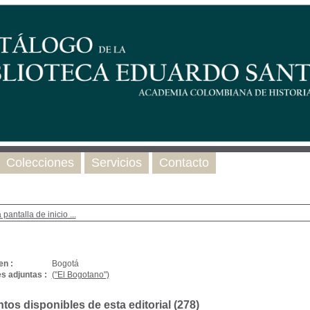
Colecciones
Servicios
Contacto
 pantalla de inicio ...
en :
Bogotá
s adjuntas :
("El Bogotano")
os disponibles de esta editorial (
278
)