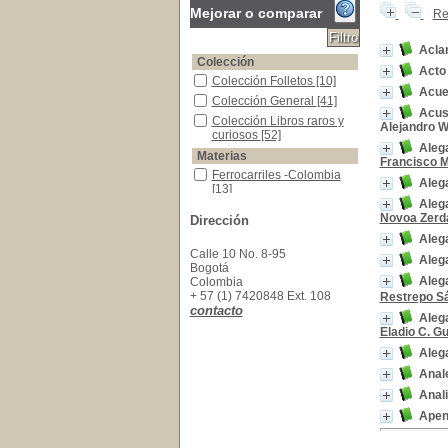
Mejorar o comparar
Re
Acla
Colección
Acto
Colección Folletos
Colección Folletos
[10]
Acuer
Colección General
Colección General
[41]
Acusa
Colección Libros raros y curiosos
Colección Libros raros y
Alejandro Wil
curiosos
[52]
Alega
Materias
Francisco 
Ferrocarriles -Colombia
Ferrocarriles -Colombia
Aleg
[13]
Aleg
Ferrocarriles y Estado -Colombia -Contratos Ad
Ferrocarriles y Estado -
Novoa Zerd
Dirección
Colombia -Contratos
Administrativos
[12]
Alega
Testamentaría (Juicio)
Testamentaría (Juicio)
[8]
Calle 10 No. 8-95
Aleg
Bogotá
Colombia--Política y gobierno--Siglo XIX
Colombia--Política y
Alega
Colombia
gobierno--Siglo XIX
[7]
+ 57 (1) 7420848 Ext. 108
Restrepo S
Colombia -Historia -Guerras civiles, 1830-190
Colombia -Historia -
contacto
Alega
Guerras civiles, 1830-
Eladio C. Gu
1902
[6]
Derecho Sucesorio -Colombia
Derecho Sucesorio -
Aleg
Colombia
[6]
Anal
Colombia -Leyes, Decretos, Etc.
Colombia -Leyes,
Anal
Decretos, Etc.
[5]
Procesos por Homicidio
Procesos por Homicidio
Apend
[5]
Ferrocarril de La Sabana
Ferrocarril de La Sabana