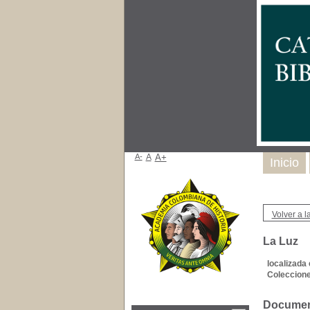
A-
A
A+
Inicio
Volver a la
La Luz
localizada 
Coleccione
Document