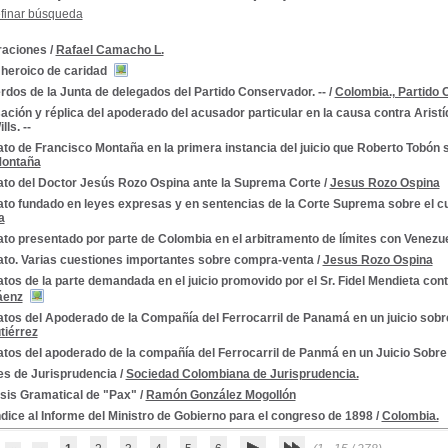
finar búsqueda
raciones
/
Rafael Camacho L.
 heroico de caridad
dos de la Junta de delegados del Partido Conservador. --
/
Colombia., Partido 
ción y réplica del apoderado del acusador particular en la causa contra Aristí
ls. --
to de Francisco Montaña en la primera instancia del juicio que Roberto Tobón
Montaña
ato del Doctor Jesús Rozo Ospina ante la Suprema Corte
/
Jesus Rozo Ospina
ato fundado en leyes expresas y en sentencias de la Corte Suprema sobre el c
ministrativos
a
to presentado por parte de Colombia en el arbitramento de límites con Venezu
ato. Varias cuestiones importantes sobre compra-venta
/
Jesus Rozo Ospina
tos de la parte demandada en el juicio promovido por el Sr. Fidel Mendieta con
áenz
2
tos del Apoderado de la Compañía del Ferrocarril de Panamá en un juicio sobr
tiérrez
atos del apoderado de la compañía del Ferrocarril de Panmá en un Juicio Sobr
es de Jurisprudencia
/
Sociedad Colombiana de Jurisprudencia.
isis Gramatical de "Pax"
/
Ramón González Mogollón
ice al Informe del Ministro de Gobierno para el congreso de 1898
/
Colombia.