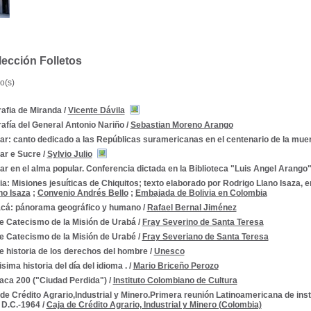
ección Folletos
o(s)
afia de Miranda
/
Vicente Dávila
afía del General Antonio Nariño
/
Sebastian Moreno Arango
ar: canto dedicado a las Repúblicas suramericanas en el centenario de la muer
ar e Sucre
/
Sylvio Julio
ar en el alma popular. Conferencia dictada en la Biblioteca "Luis Angel Arango"
ia: Misiones jesuíticas de Chiquitos; texto elaborado por Rodrigo Llano Isaza, 
no Isaza
;
Convenio Andrés Bello
;
Embajada de Bolivia en Colombia
cá: pánorama geográfico y humano
/
Rafael Bernal Jiménez
e Catecismo de la Misión de Urabá
/
Fray Severino de Santa Teresa
e Catecismo de la Misión de Urabé
/
Fray Severiano de Santa Teresa
e historia de los derechos del hombre
/
Unesco
sima historia del día del idioma .
/
Mario Briceño Perozo
taca 200 ("Ciudad Perdida")
/
Instituto Colombiano de Cultura
de Crédito Agrario,Industrial y Minero.Primera reunión Latinoamericana de inst
 D.C.-1964
/
Caja de Crédito Agrario, Industrial y Minero (Colombia)