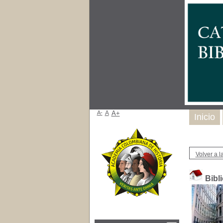
A-
A
A+
Inicio
Volver a la
Bibl