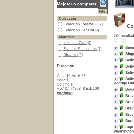
Mejorar o comparar
Colección
Colección Folletos
Colección Folletos
[682]
Col
Colección General
Colección General
[3]
684 resultad
Materias
Informes-Club
Informes-Club
[9]
Biogr
Estados Financieros
Estados Financieros
[7]
Biogr
Discurso
Discurso
[5]
Bolív
Discurso--Academia
Discurso--Academia
[5]
Dirección
Bolív
Homenajes Postumos-Colombia
Homenajes Postumos-
Colombia
[5]
Bolív
Calle 10 No. 8-95
Vida y obra
Vida y obra
[5]
Boliv
Bogotá
Almanaques--Publicidad
Almanaques--Publicidad
Rodrigo Lla
Colombia
[4]
+ 57 (1) 7420848 Ext. 108
Boya
Estatutos de Sociedades -Colombia
Estatutos de Sociedades -
contacto
Brev
Colombia
[4]
Antropología
Antropología
[3]
Brev
Colombia -Siglo XX
Colombia -Siglo XX
[3]
Brev
Brevi
Buri
Caja 
Washington