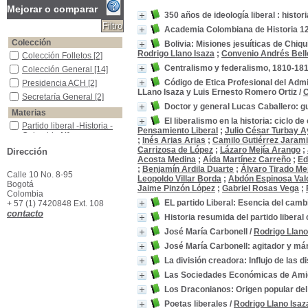
Mejorar o comparar
350 años de ideología liberal : histori
Academia Colombiana de Historia 1
Colección
Bolivia: Misiones jesuíticas de Chiq
Rodrigo Llano Isaza
;
Convenio Andrés Bell
Colección Folletos
Colección Folletos
[2]
Centralismo y federalismo, 1810-18
Colección General
Colección General
[14]
Código de Etica Profesional del Adm
Presidencia ACH
Presidencia ACH
[2]
LLano Isaza y Luis Ernesto Romero Ortiz
/
C
Secretaría General
Secretaría General
[2]
Doctor y general Lucas Caballero: gu
Materias
El liberalismo en la historia: ciclo d
Partido liberal -Historia -Colombia
Partido liberal -Historia -
Pensamiento Liberal
;
Julio César Turbay A
Colombia
[4]
;
Inés Arias Arias
;
Camilo Gutiérrez Jarami
Partidos Políticos -Colombia
Partidos Políticos -
Carrizosa de López
;
Lázaro Mejía Arango
;
Dirección
Colombia
[3]
Acosta Medina
;
Aída Martínez Carreño
;
Ed
;
Benjamín Ardila Duarte
;
Álvaro Tirado Me
Academia Colombiana de Historia -- Historia
Academia Colombiana de
Calle 10 No. 8-95
Leopoldo Villar Borda
;
Abdón Espinosa Va
Historia -- Historia
[1]
Bogotá
Jaime Pinzón López
;
Gabriel Rosas Vega
;
Administradores-ética profesional
Administradores-ética
Colombia
profesional
[1]
EL partido Liberal: Esencia del camb
+ 57 (1) 7420848 Ext. 108
contacto
Caballero Barrera, Lucas, 1869-1942--Biografías
Caballero Barrera, Lucas,
Historia resumida del partido libera
1869-1942--Biografías
[1]
José María Carbonell
/
Rodrigo Llano
Caballero Barrera, Lucas, 1869-1942--Vida política
Caballero Barrera, Lucas,
1869-1942--Vida política
José María Carbonell: agitador y már
[1]
La división creadora: Influjo de las 
Chiquitos- (Bolivia)-historia
Chiquitos- (Bolivia)-
Las Sociedades Económicas de Amigos
historia
[1]
Colombia - Parido Político
Colombia - Parido Político
Los Draconianos: Origen popular del
[1]
Poetas liberales
/
Rodrigo Llano Isaz